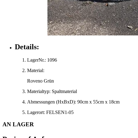
Details:
LagerNr.:
1096
Material:
Roveno Grün
Materialtyp:
Spaltmaterial
Abmessungen
(HxBxD)
:
90cm x 55cm x 18cm
Lagerort:
FELSEN1-05
AN LAGER