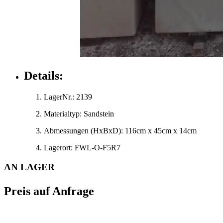
Details:
LagerNr.:
2139
Materialtyp:
Sandstein
Abmessungen
(HxBxD)
:
116cm x 45cm x 14cm
Lagerort:
FWL-O-F5R7
AN LAGER
Preis auf Anfrage