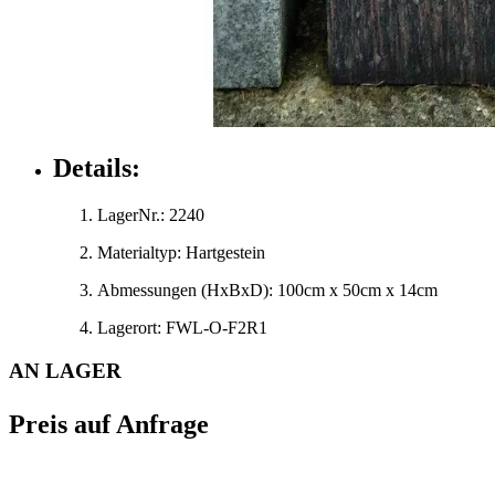
Details:
LagerNr.:
2240
Materialtyp:
Hartgestein
Abmessungen
(HxBxD)
:
100cm x 50cm x 14cm
Lagerort:
FWL-O-F2R1
AN LAGER
Preis auf Anfrage