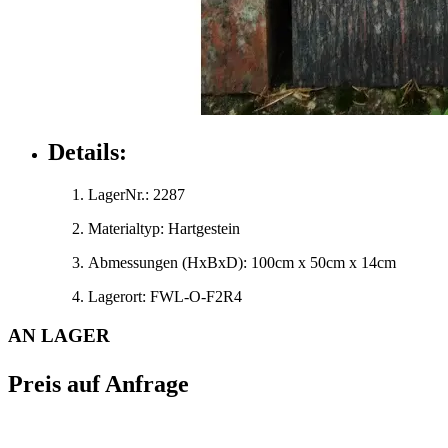
Details:
LagerNr.:
2287
Materialtyp:
Hartgestein
Abmessungen
(HxBxD)
:
100cm x 50cm x 14cm
Lagerort:
FWL-O-F2R4
AN LAGER
Preis auf Anfrage