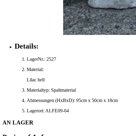
Details:
LagerNr.:
2527
Material:
Lilac hell
Materialtyp:
Spaltmaterial
Abmessungen
(HxBxD)
:
95cm x 50cm x 18cm
Lagerort:
ALFE09-04
AN LAGER