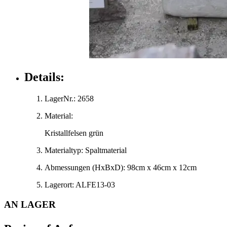
Details:
LagerNr.:
2658
Material:
Kristallfelsen grün
Materialtyp:
Spaltmaterial
Abmessungen
(HxBxD)
:
98cm x 46cm x 12cm
Lagerort:
ALFE13-03
AN LAGER